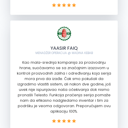
YAASIR FAIQ
MENADŽER OPERACIJA @ MADINA KEBAB
Kao mala-srednja kompanija za proizvodnju
hrane, suočavamo se sa značajnim izazovom u
kontroli proizvodnih zaliha i određivanju koja serija
mora prva da izađe. Čak smo pokušali da
izgradimo vlastiti sistem, ali nakon dve godine, još
uvek nije ispunjavao naša očekivanja dok nismo
pronašli Telesto. Funkcija praćenja serija pomaže
nam da efikasno nadgledamo inventar i tim za
podršku je veoma odgovoran. Preporučujem ovu
aplikaciju 100%.