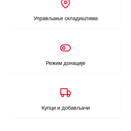
Управљање складиштима
Режим донације
Купци и добављачи