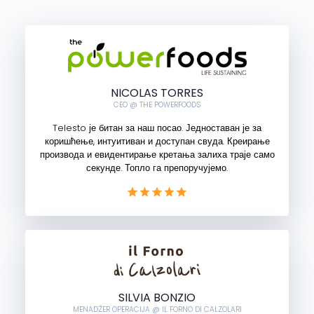
NICOLAS TORRES
CEO @ THE POWERFOODS
Telesto је битан за наш посао. Једноставан је за
коришћење, интуитиван и доступан свуда. Креирање
производа и евидентирање кретања залиха траје само
секунде. Топло га препоручујемо.
SILVIA BONZIO
MENADŽER OPERACIJA @ IL FORNO DI CALZOLARI