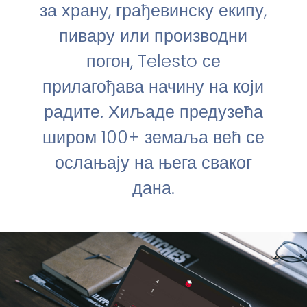
за храну, грађевинску екипу,
пивару или производни
погон, Telesto се
прилагођава начину на који
радите. Хиљаде предузећа
широм 100+ земаља већ се
ослањају на њега сваког
дана.