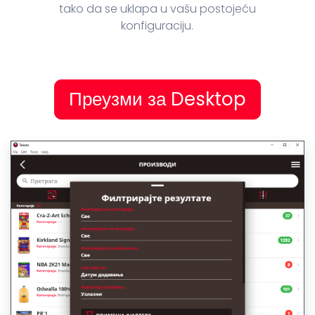
tako da se uklapa u vašu postojeću
konfiguraciju.
Преузми за Desktop