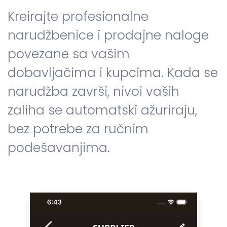
Kreirajte profesionalne
narudžbenice i prodajne naloge
povezane sa vašim
dobavljačima i kupcima. Kada se
narudžba završi, nivoi vaših
zaliha se automatski ažuriraju,
bez potrebe za ručnim
podešavanjima.