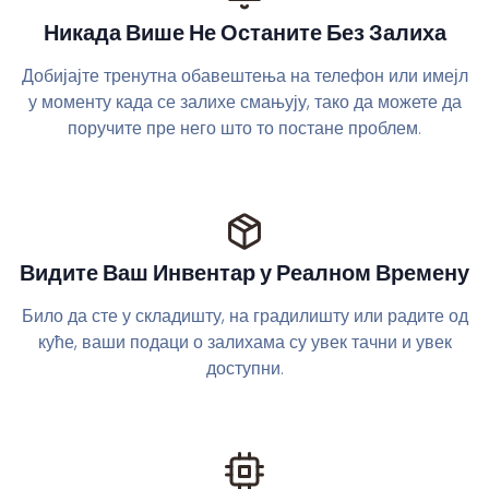
Никада Више Не Останите Без Залиха
Добијајте тренутна обавештења на телефон или имејл
у моменту када се залихе смањују, тако да можете да
поручите пре него што то постане проблем.
Видите Ваш Инвентар у Реалном Времену
Било да сте у складишту, на градилишту или радите од
куће, ваши подаци о залихама су увек тачни и увек
доступни.