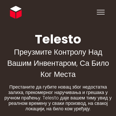
Telesto
Преузмите Контролу Над
Вашим Инвентаром, Са Било
Ког Места
Престаните да губите новац због недостатка
залиха, прекомерног наручивања и грешака у
ручном праћењу. Telesto даје вашем тиму увид у
реалном времену у сваки производ, на свакој
локацији, на било ком уређају.