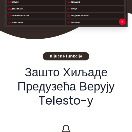
Ključne funkcije
Зашто Хиљаде
Предузећа Верују
Telesto-у