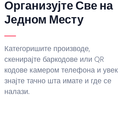
Организујте Све на
Једном Месту
Категоришите производе,
скенирајте баркодове или QR
кодове камером телефона и увек
знајте тачно шта имате и где се
налази.