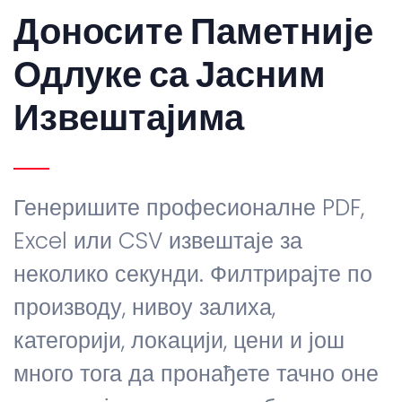
Доносите Паметније
Одлуке са Јасним
Извештајима
Генеришите професионалне PDF,
Excel или CSV извештаје за
неколико секунди. Филтрирајте по
производу, нивоу залиха,
категорији, локацији, цени и још
много тога да пронађете тачно оне