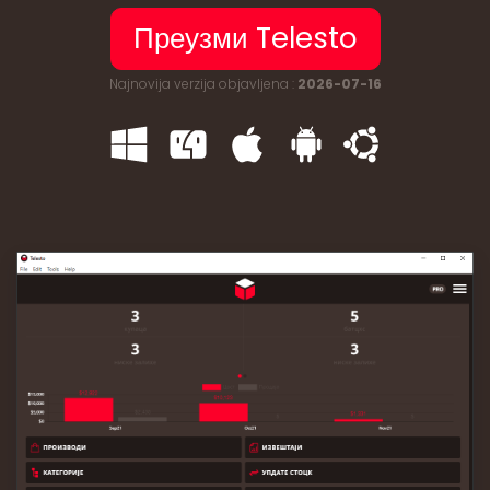
Преузми Telesto
Najnovija verzija objavljena :
2026-07-16