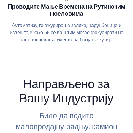
Проводите Мање Времена на Рутинским
Пословима
Аутоматизујте ажурирања залиха, наруџбенице и
извештаје како би се ваш тим могао фокусирати на
раст пословања уместо на бројање кутија.
Направљено за
Вашу Индустрију
Било да водите
малопродајну радњу, камион