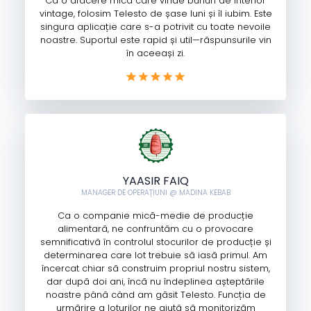
Ca o afacere mică care vinde bunuri de interior
vintage, folosim Telesto de șase luni și îl iubim. Este
singura aplicație care s-a potrivit cu toate nevoile
noastre. Suportul este rapid și util—răspunsurile vin
în aceeași zi.
YAASIR FAIQ
MANAGER DE OPERAȚIUNI @ MADINA KEBAB
Ca o companie mică-medie de producție
alimentară, ne confruntăm cu o provocare
semnificativă în controlul stocurilor de producție și
determinarea care lot trebuie să iasă primul. Am
încercat chiar să construim propriul nostru sistem,
dar după doi ani, încă nu îndeplinea așteptările
noastre până când am găsit Telesto. Funcția de
urmărire a loturilor ne ajută să monitorizăm