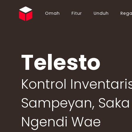
Omah
Fitur
Unduh
Reg
English (EN)
Български (BG)
Español (ES)
Ελληνικά (EL)
Português (PT)
Suomi (FI)
Telesto
Italiano (IT)
Hrvatski (HR)
Deutsch (DE)
简体中文 (ZH)
Русский (RU)
ไทย (TH)
Kontrol Inventari
Polski (PL)
Українська (UK)
Français (FR)
Slovenčina (SK)
Sampeyan, Saka
Nederlands (NL)
Shqip (SQ)
日本語 (JA)
Magyar (HU)
Ngendi Wae
Română (RO)
Norsk Bokmål (NO)
Bahasa Indonesia (ID)
Türkçe (TR)