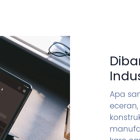
Diba
Indu
Apa sa
eceran,
konstruk
manufak