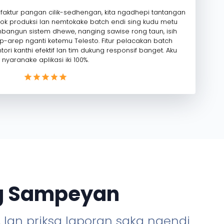
ktur pangan cilik-sedhengan, kita ngadhepi tantangan
ok produksi lan nemtokake batch endi sing kudu metu
mbangun sistem dhewe, nanging sawise rong taun, isih
-arep nganti ketemu Telesto. Fitur pelacakan batch
ori kanthi efektif lan tim dukung responsif banget. Aku
nyaranake aplikasi iki 100%.
ng Sampeyan
 lan priksa laporan saka ngendi