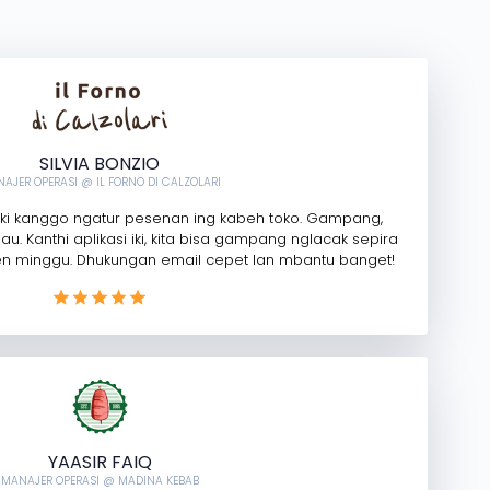
SILVIA BONZIO
AJER OPERASI @ IL FORNO DI CALZOLARI
 iki kanggo ngatur pesenan ing kabeh toko. Gampang,
 sinau. Kanthi aplikasi iki, kita bisa gampang nglacak sepira
en minggu. Dhukungan email cepet lan mbantu banget!
YAASIR FAIQ
MANAJER OPERASI @ MADINA KEBAB