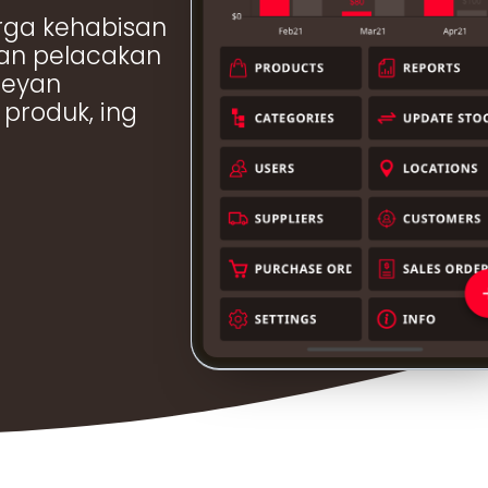
فارسی (FA)
rga kehabisan
han pelacakan
peyan
 produk, ing