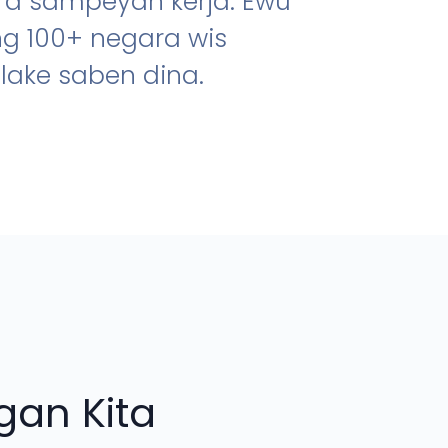
ra sampeyan kerja. Ewu
ing 100+ negara wis
ake saben dina.
an Kita