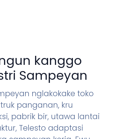
ngun kanggo
stri Sampeyan
mpeyan nglakokake toko
 truk panganan, kru
si, pabrik bir, utawa lantai
tur, Telesto adaptasi