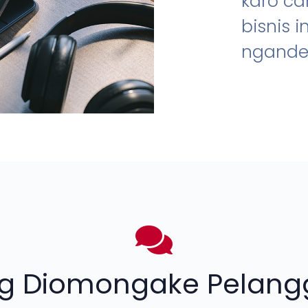
karo ca
bisnis 
ngandel
ng Diomongake Pelangg