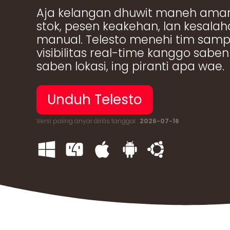
한국어 (KO)
Kiswahili (SW)
Aja kelangan dhuwit maneh ama
Dansk (DA)
العربية (AR)
stok, pesen keakehan, lan kesala
manual. Telesto menehi tim sam
visibilitas real-time kanggo saben
saben lokasi, ing piranti apa wae.
Unduh Telesto
Versi paling anyar dirilis tanggal :
2026-07-16