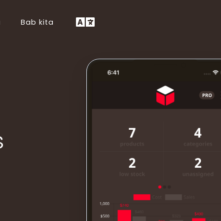
a
Bab kita
Lietuvių (LT)
Íslenska (IS)
Eesti (ET)
Català (CA)
Čeština (CS)
Беларуская (BE)
s
Српски (SR)
Latviešu (LV)
Svenska (SV)
Basa Jawa (JV)
தமிழ் (TA)
हिन्दी (HI)