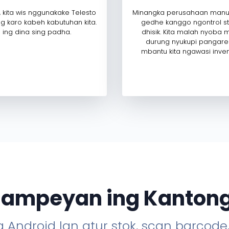
, kita wis nggunakake Telesto
Minangka perusahaan manufa
og karo kabeh kabutuhan kita.
gedhe kanggo ngontrol st
ing dina sing padha.
dhisik. Kita malah nyoba 
durung nyukupi pangarep
mbantu kita ngawasi invent
 Sampeyan ing Kanto
 Android lan atur stok, scan barcode,