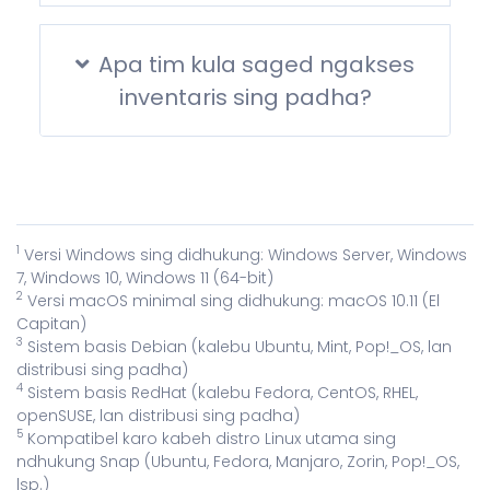
Apa tim kula saged ngakses
inventaris sing padha?
1
Versi Windows sing didhukung: Windows Server, Windows
7, Windows 10, Windows 11 (64-bit)
2
Versi macOS minimal sing didhukung: macOS 10.11 (El
Capitan)
3
Sistem basis Debian (kalebu Ubuntu, Mint, Pop!_OS, lan
distribusi sing padha)
4
Sistem basis RedHat (kalebu Fedora, CentOS, RHEL,
openSUSE, lan distribusi sing padha)
5
Kompatibel karo kabeh distro Linux utama sing
ndhukung Snap (Ubuntu, Fedora, Manjaro, Zorin, Pop!_OS,
lsp.)