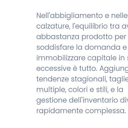
한국어 (KO)
Kiswahili (SW)
Dansk (DA)
العربية (AR)
Nell'abbigliamento e nelle
calzature, l'equilibrio tra 
abbastanza prodotto per
soddisfare la domanda e
immobilizzare capitale in 
eccessive è tutto. Aggiung
tendenze stagionali, tagli
multiple, colori e stili, e la
gestione dell'inventario d
rapidamente complessa.