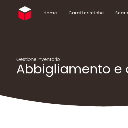
Home
Caratteristiche
Scari
English (EN)
Български (BG)
Español (ES)
Ελληνικά (EL)
Português (PT)
Suomi (FI)
Italiano (IT)
Hrvatski (HR)
Gestione Inventario
Abbigliamento e c
Deutsch (DE)
简体中文 (ZH)
Русский (RU)
ไทย (TH)
Polski (PL)
Українська (UK)
Français (FR)
Slovenčina (SK)
Nederlands (NL)
Shqip (SQ)
日本語 (JA)
Magyar (HU)
Română (RO)
Norsk Bokmål (NO)
Bahasa Indonesia (ID)
Türkçe (TR)