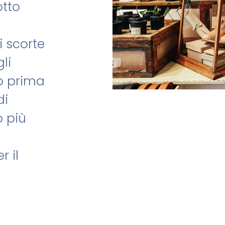
otto
di scorte
li
o prima
di
o più
r il