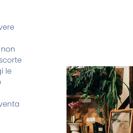
فارسی (FA)
avere
 non
scorte
i le
e
iventa