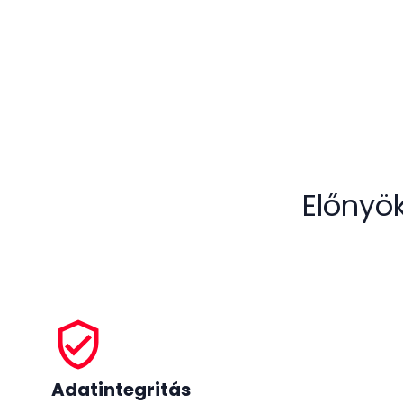
Előnyök
verified_user
Adatintegritás