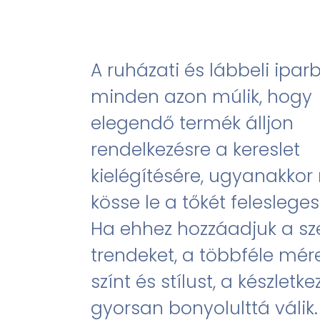
한국어 (KO)
Kiswahili (SW)
Dansk (DA)
العربية (AR)
A ruházati és lábbeli ipar
minden azon múlik, hogy
elegendő termék álljon
rendelkezésre a kereslet
kielégítésére, ugyanakkor
kösse le a tőkét felesleges
Ha ehhez hozzáadjuk a sz
trendeket, a többféle mére
színt és stílust, a készletke
gyorsan bonyolulttá válik.