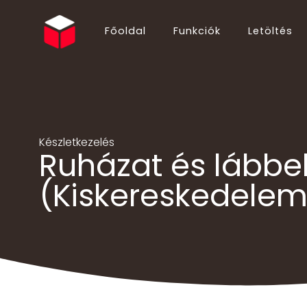
Főoldal
Funkciók
Letöltés
English (EN)
Български (BG)
Español (ES)
Ελληνικά (EL)
Português (PT)
Suomi (FI)
Italiano (IT)
Hrvatski (HR)
Készletkezelés
Ruházat és lábbel
Deutsch (DE)
简体中文 (ZH)
Русский (RU)
ไทย (TH)
(Kiskereskedelem
Polski (PL)
Українська (UK)
Français (FR)
Slovenčina (SK)
Nederlands (NL)
Shqip (SQ)
日本語 (JA)
Magyar (HU)
Română (RO)
Norsk Bokmål (NO)
Bahasa Indonesia (ID)
Türkçe (TR)