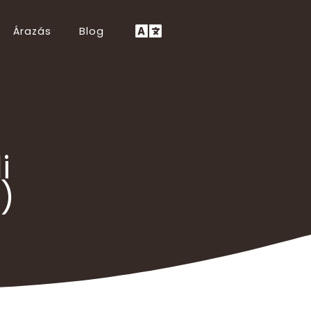
Árazás
Blog
Lietuvių (LT)
Íslenska (IS)
Eesti (ET)
Català (CA)
i
Čeština (CS)
Беларуская (BE)
)
Српски (SR)
Latviešu (LV)
Svenska (SV)
Basa Jawa (JV)
தமிழ் (TA)
हिन्दी (HI)