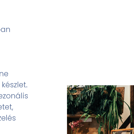
فارسی (FA)
ban
 ne
 készlet.
ezonális
tet,
zelés