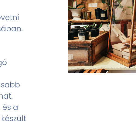
vetni
sában.
gó
osabb
hat.
 és a
készült