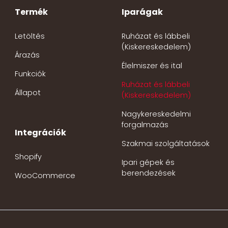
Termék
Iparágak
Letöltés
Ruházat és lábbeli
(Kiskereskedelem)
Árazás
Élelmiszer és ital
Funkciók
Ruházat és lábbeli
Állapot
(Kiskereskedelem)
Nagykereskedelmi
forgalmazás
Integrációk
Szakmai szolgáltatások
Shopify
Ipari gépek és
berendezések
WooCommerce