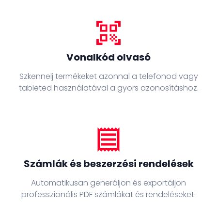
qr_code_scanner
Vonalkód olvasó
Szkennelj termékeket azonnal a telefonod vagy
tableted használatával a gyors azonosításhoz.
receipt
Számlák és beszerzési rendelések
Automatikusan generáljon és exportáljon
professzionális PDF számlákat és rendeléseket.