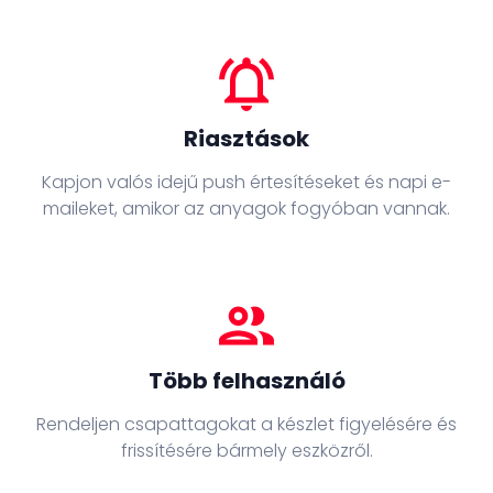
notifications_active
Riasztások
Kapjon valós idejű push értesítéseket és napi e-
maileket, amikor az anyagok fogyóban vannak.
people
Több felhasználó
Rendeljen csapattagokat a készlet figyelésére és
frissítésére bármely eszközről.