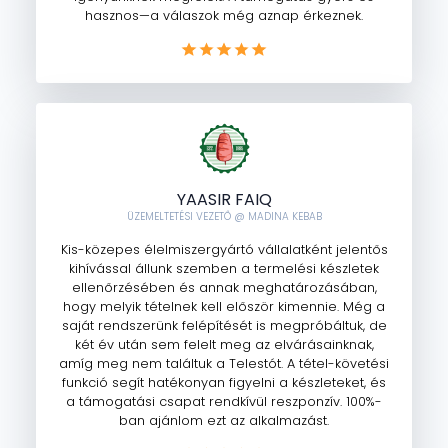
hasznos—a válaszok még aznap érkeznek.
YAASIR FAIQ
ÜZEMELTETÉSI VEZETŐ @ MADINA KEBAB
Kis-közepes élelmiszergyártó vállalatként jelentős
kihívással állunk szemben a termelési készletek
ellenőrzésében és annak meghatározásában,
hogy melyik tételnek kell először kimennie. Még a
saját rendszerünk felépítését is megpróbáltuk, de
két év után sem felelt meg az elvárásainknak,
amíg meg nem találtuk a Telestót. A tétel-követési
funkció segít hatékonyan figyelni a készleteket, és
a támogatási csapat rendkívül reszponzív. 100%-
ban ajánlom ezt az alkalmazást.