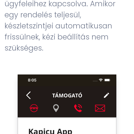
ügyfeleihez kapcsolva. Amikor
egy rendelés teljesül,
készletszintjei automatikusan
frissülnek, kézi beállítás nem
szükséges.