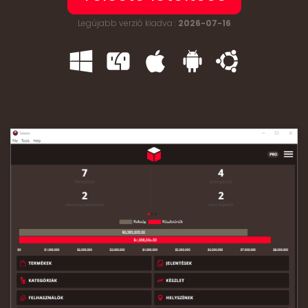
Legújabb verzió kiadva :
2026-07-16