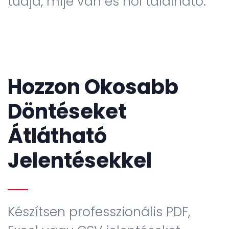
tudja, mije van és hol található.
Hozzon Okosabb
Döntéseket
Átlátható
Jelentésekkel
Készítsen professzionális PDF,