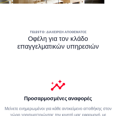
TELESTO: ΔΙΑΧΕΊΡΙΣΗ ΑΠΟΘΈΜΑΤΟΣ
Οφέλη για τον κλάδο
επαγγελματικών υπηρεσιών
insights
Προσαρμοσμένες αναφορές
Μείνετε ενημερωμένοι για κάθε αντικείμενο αποθήκης στον
χώρο χρησιμοποιώντας την κινητή μας εφαρμογή, με