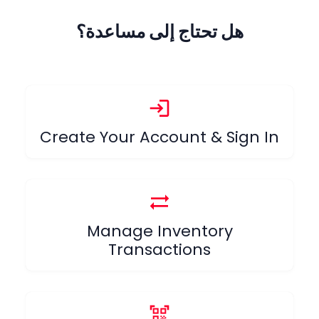
هل تحتاج إلى مساعدة؟
login
Create Your Account & Sign In
sync_alt
Manage Inventory
Transactions
qr_code_scanner