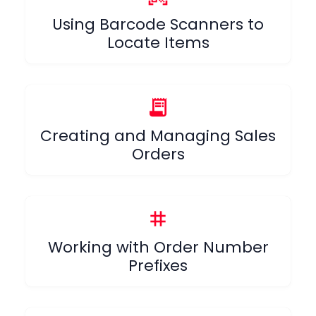
Using Barcode Scanners to
Locate Items
receipt_long
Creating and Managing Sales
Orders
tag
Working with Order Number
Prefixes