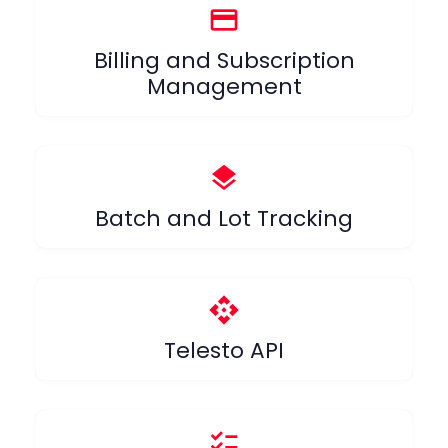
credit_card
Billing and Subscription
Management
layers
Batch and Lot Tracking
api
Telesto API
checklist